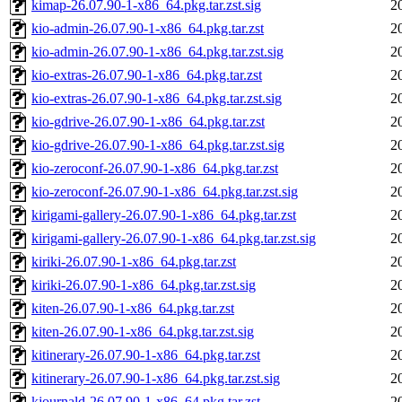
kimap-26.07.90-1-x86_64.pkg.tar.zst.sig
2
kio-admin-26.07.90-1-x86_64.pkg.tar.zst
2
kio-admin-26.07.90-1-x86_64.pkg.tar.zst.sig
2
kio-extras-26.07.90-1-x86_64.pkg.tar.zst
2
kio-extras-26.07.90-1-x86_64.pkg.tar.zst.sig
2
kio-gdrive-26.07.90-1-x86_64.pkg.tar.zst
2
kio-gdrive-26.07.90-1-x86_64.pkg.tar.zst.sig
2
kio-zeroconf-26.07.90-1-x86_64.pkg.tar.zst
2
kio-zeroconf-26.07.90-1-x86_64.pkg.tar.zst.sig
2
kirigami-gallery-26.07.90-1-x86_64.pkg.tar.zst
2
kirigami-gallery-26.07.90-1-x86_64.pkg.tar.zst.sig
2
kiriki-26.07.90-1-x86_64.pkg.tar.zst
2
kiriki-26.07.90-1-x86_64.pkg.tar.zst.sig
2
kiten-26.07.90-1-x86_64.pkg.tar.zst
2
kiten-26.07.90-1-x86_64.pkg.tar.zst.sig
2
kitinerary-26.07.90-1-x86_64.pkg.tar.zst
2
kitinerary-26.07.90-1-x86_64.pkg.tar.zst.sig
2
kjournald-26.07.90-1-x86_64.pkg.tar.zst
2