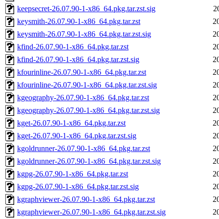
keepsecret-26.07.90-1-x86_64.pkg.tar.zst.sig
2
keysmith-26.07.90-1-x86_64.pkg.tar.zst
2
keysmith-26.07.90-1-x86_64.pkg.tar.zst.sig
2
kfind-26.07.90-1-x86_64.pkg.tar.zst
2
kfind-26.07.90-1-x86_64.pkg.tar.zst.sig
2
kfourinline-26.07.90-1-x86_64.pkg.tar.zst
2
kfourinline-26.07.90-1-x86_64.pkg.tar.zst.sig
2
kgeography-26.07.90-1-x86_64.pkg.tar.zst
2
kgeography-26.07.90-1-x86_64.pkg.tar.zst.sig
2
kget-26.07.90-1-x86_64.pkg.tar.zst
2
kget-26.07.90-1-x86_64.pkg.tar.zst.sig
2
kgoldrunner-26.07.90-1-x86_64.pkg.tar.zst
2
kgoldrunner-26.07.90-1-x86_64.pkg.tar.zst.sig
2
kgpg-26.07.90-1-x86_64.pkg.tar.zst
2
kgpg-26.07.90-1-x86_64.pkg.tar.zst.sig
2
kgraphviewer-26.07.90-1-x86_64.pkg.tar.zst
2
kgraphviewer-26.07.90-1-x86_64.pkg.tar.zst.sig
2