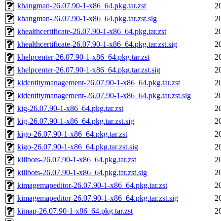
khangman-26.07.90-1-x86_64.pkg.tar.zst
2
khangman-26.07.90-1-x86_64.pkg.tar.zst.sig
2
khealthcertificate-26.07.90-1-x86_64.pkg.tar.zst
2
khealthcertificate-26.07.90-1-x86_64.pkg.tar.zst.sig
2
khelpcenter-26.07.90-1-x86_64.pkg.tar.zst
2
khelpcenter-26.07.90-1-x86_64.pkg.tar.zst.sig
2
kidentitymanagement-26.07.90-1-x86_64.pkg.tar.zst
2
kidentitymanagement-26.07.90-1-x86_64.pkg.tar.zst.sig
2
kig-26.07.90-1-x86_64.pkg.tar.zst
2
kig-26.07.90-1-x86_64.pkg.tar.zst.sig
2
kigo-26.07.90-1-x86_64.pkg.tar.zst
2
kigo-26.07.90-1-x86_64.pkg.tar.zst.sig
2
killbots-26.07.90-1-x86_64.pkg.tar.zst
2
killbots-26.07.90-1-x86_64.pkg.tar.zst.sig
2
kimagemapeditor-26.07.90-1-x86_64.pkg.tar.zst
2
kimagemapeditor-26.07.90-1-x86_64.pkg.tar.zst.sig
2
kimap-26.07.90-1-x86_64.pkg.tar.zst
2