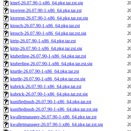
ktnef-26.07.90-1-x86_64.pkg.tar.zst.sig
2
ktorrent-26.07.90-1-x86_64.pkg.tar.zst
2
ktorrent-26.07.90-1-x86_64.pkg.tar.zst.sig
2
ktouch-26.07.90-1-x86_64.pkg.tar.zst
2
ktouch-26.07.90-1-x86_64.pkg.tar.zst.sig
2
ktrip-26.07.90-1-x86_64.pkg.tar.zst
2
ktrip-26.07.90-1-x86_64.pkg.tar.zst.sig
2
ktuberling-26.07.90-1-x86_64.pkg.tar.zst
2
ktuberling-26.07.90-1-x86_64.pkg.tar.zst.sig
2
kturtle-26.07.90-1-x86_64.pkg.tar.zst
2
kturtle-26.07.90-1-x86_64.pkg.tar.zst.sig
2
kubrick-26.07.90-1-x86_64.pkg.tar.zst
2
kubrick-26.07.90-1-x86_64.pkg.tar.zst.sig
2
kunifiedpush-26.07.90-1-x86_64.pkg.tar.zst
2
kunifiedpush-26.07.90-1-x86_64.pkg.tar.zst.sig
2
kwalletmanager-26.07.90-1-x86_64.pkg.tar.zst
2
kwalletmanager-26.07.90-1-x86_64.pkg.tar.zst.sig
2