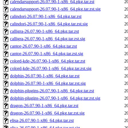
calendarsupport-26.07.90-1-x86_64.pkg.tar.zst
2
calendarsupport-26.07.90-1-x86_64.pkg.tar.zst.sig
2
calindori-26.07.90-1-x86_64.pkg.tar.zst
2
calindori-26.07.90-1-x86_64.pkg.tar.zst.sig
2
calligra-26.07.90-1-x86_64.pkg.tar.zst
2
calligra-26.07.90-1-x86_64.pkg.tar.zst.sig
2
cantor-26.07.90-1-x86_64.pkg.tar.zst
2
cantor-26.07.90-1-x86_64.pkg.tar.zst.sig
2
colord-kde-26.07.90-1-x86_64.pkg.tar.zst
2
colord-kde-26.07.90-1-x86_64.pkg.tar.zst.sig
2
dolphin-26.07.90-1-x86_64.pkg.tar.zst
2
dolphin-26.07.90-1-x86_64.pkg.tar.zst.sig
2
dolphin-plugins-26.07.90-1-x86_64.pkg.tar.zst
2
dolphin-plugins-26.07.90-1-x86_64.pkg.tar.zst.sig
2
dragon-26.07.90-1-x86_64.pkg.tar.zst
2
dragon-26.07.90-1-x86_64.pkg.tar.zst.sig
2
elisa-26.07.90-1-x86_64.pkg.tar.zst
2
elisa-26.07.90-1-x86_64.pkg.tar.zst.sig
2