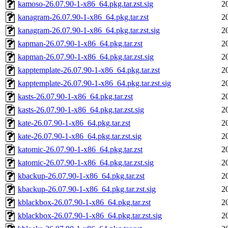
kamoso-26.07.90-1-x86_64.pkg.tar.zst.sig
2
kanagram-26.07.90-1-x86_64.pkg.tar.zst
2
kanagram-26.07.90-1-x86_64.pkg.tar.zst.sig
2
kapman-26.07.90-1-x86_64.pkg.tar.zst
2
kapman-26.07.90-1-x86_64.pkg.tar.zst.sig
2
kapptemplate-26.07.90-1-x86_64.pkg.tar.zst
2
kapptemplate-26.07.90-1-x86_64.pkg.tar.zst.sig
2
kasts-26.07.90-1-x86_64.pkg.tar.zst
2
kasts-26.07.90-1-x86_64.pkg.tar.zst.sig
2
kate-26.07.90-1-x86_64.pkg.tar.zst
2
kate-26.07.90-1-x86_64.pkg.tar.zst.sig
2
katomic-26.07.90-1-x86_64.pkg.tar.zst
2
katomic-26.07.90-1-x86_64.pkg.tar.zst.sig
2
kbackup-26.07.90-1-x86_64.pkg.tar.zst
2
kbackup-26.07.90-1-x86_64.pkg.tar.zst.sig
2
kblackbox-26.07.90-1-x86_64.pkg.tar.zst
2
kblackbox-26.07.90-1-x86_64.pkg.tar.zst.sig
2