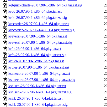
kqtquickcharts-26.07.90-1-x86_64.pkg.tar.zst.sig
2
krdc-26.07.90-1-x86_64.pkg.tar.zst
2
krdc-26.07.90-1-x86_64.pkg.tar.zst.sig
2
krecorder-26.07.90-1-x86_64.pkg.tar.zst
2
krecorder-26.07.90-1-x86_64.pkg.tar.zst.sig
2
kreversi-26.07.90-1-x86_64.pkg.tar.zst
2
kreversi-26.07.90-1-x86_64.pkg.tar.zst.sig
2
krfb-26.07.90-1-x86_64.pkg.tar.zst
2
krfb-26.07.90-1-x86_64.pkg.tar.zst.sig
2
kruler-26.07.90-1-x86_64.pkg.tar.zst
2
kruler-26.07.90-1-x86_64.pkg.tar.zst.sig
2
ksanecore-26.07.90-1-x86_64.pkg.tar.zst
2
ksanecore-26.07.90-1-x86_64.pkg.tar.zst.sig
2
kshisen-26.07.90-1-x86_64.pkg.tar.zst
2
kshisen-26.07.90-1-x86_64.pkg.tar.zst.sig
2
ksirk-26.07.90-1-x86_64.pkg.tar.zst
2
ksirk-26.07.90-1-x86_64.pkg.tar.zst.sig
2