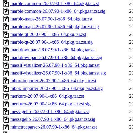
marble-common-26.07.90-1-x86_64.pkg.tar.zst
2
marble-common-26.07.90-1-x86_64.pkg.tar.zst.sig
2
marble-maps-26.07.90-1-x86_64.pkg.tar.zst
2
marble-maps-26.07.90-1-x86_64.pkg.tar.zst.sig
2
marble-qt-26.07.90-1-x86_64.pkg.tar.zst
2
marble-qt-26.07.90-1-x86_64.pkg.tar.zst.sig
2
markdownpart-26.07.90-1-x86_64.pkg.tar.zst
2
markdownpart-26.07.90-1-x86_64.pkg.tar.zst.sig
2
massif-visualizer-26.07.90-1-x86_64.pkg.tar.zst
2
massif-visualizer-26.07.90-1-x86_64.pkg.tar.zst.sig
2
mbox-importer-26.07.90-1-x86_64.pkg.tar.zst
2
mbox-importer-26.07.90-1-x86_64.pkg.tar.zst.sig
2
merkuro-26.07.90-1-x86_64.pkg.tar.zst
2
merkuro-26.07.90-1-x86_64.pkg.tar.zst.sig
2
messagelib-26.07.90-1-x86_64.pkg.tar.zst
2
messagelib-26.07.90-1-x86_64.pkg.tar.zst.sig
2
mimetreeparser-26.07.90-1-x86_64.pkg.tar.zst
2