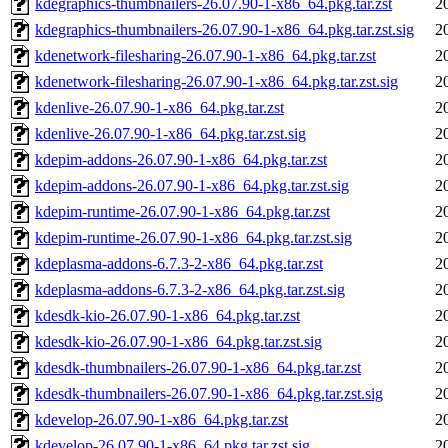
kdegraphics-thumbnailers-26.07.90-1-x86_64.pkg.tar.zst
2
kdegraphics-thumbnailers-26.07.90-1-x86_64.pkg.tar.zst.sig
2
kdenetwork-filesharing-26.07.90-1-x86_64.pkg.tar.zst
2
kdenetwork-filesharing-26.07.90-1-x86_64.pkg.tar.zst.sig
2
kdenlive-26.07.90-1-x86_64.pkg.tar.zst
2
kdenlive-26.07.90-1-x86_64.pkg.tar.zst.sig
2
kdepim-addons-26.07.90-1-x86_64.pkg.tar.zst
2
kdepim-addons-26.07.90-1-x86_64.pkg.tar.zst.sig
2
kdepim-runtime-26.07.90-1-x86_64.pkg.tar.zst
2
kdepim-runtime-26.07.90-1-x86_64.pkg.tar.zst.sig
2
kdeplasma-addons-6.7.3-2-x86_64.pkg.tar.zst
2
kdeplasma-addons-6.7.3-2-x86_64.pkg.tar.zst.sig
2
kdesdk-kio-26.07.90-1-x86_64.pkg.tar.zst
2
kdesdk-kio-26.07.90-1-x86_64.pkg.tar.zst.sig
2
kdesdk-thumbnailers-26.07.90-1-x86_64.pkg.tar.zst
2
kdesdk-thumbnailers-26.07.90-1-x86_64.pkg.tar.zst.sig
2
kdevelop-26.07.90-1-x86_64.pkg.tar.zst
2
kdevelop-26.07.90-1-x86_64.pkg.tar.zst.sig
2