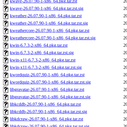
kwave-26.07.90-1-x86_64.pkg.tar.zst
2
kwave-26.07.90-1-x86_64.pkg.tar.zst.sig
2
kweather-26.07.90-1-x86_64.pkg.tar.zst
2
kweather-26.07.90-1-x86_64.pkg.tar.zst.sig
2
kweathercore-26.07.90-1-x86_64.pkg.tar.zst
2
kweathercore-26.07.90-1-x86_64.pkg.tar.zst.sig
2
kwin-6.7.3-2-x86_64.pkg.tar.zst
2
kwin-6.7.3-2-x86_64.pkg.tar.zst.sig
2
kwin-x11-6.7.3-2-x86_64.pkg.tar.zst
2
kwin-x11-6.7.3-2-x86_64.pkg.tar.zst.sig
2
kwordquiz-26.07.90-1-x86_64.pkg.tar.zst
2
kwordquiz-26.07.90-1-x86_64.pkg.tar.zst.sig
2
libgravatar-26.07.90-1-x86_64.pkg.tar.zst
2
libgravatar-26.07.90-1-x86_64.pkg.tar.zst.sig
2
libkcddb-26.07.90-1-x86_64.pkg.tar.zst
2
libkcddb-26.07.90-1-x86_64.pkg.tar.zst.sig
2
libkdcraw-26.07.90-1-x86_64.pkg.tar.zst
2
libkdcraw-26.07.90-1-x86_64.pkg.tar.zst.sig
2