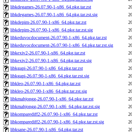
libkdegames-26.07.90-1-x86_64.pkg.tar.zst
2
libkdegames-26.07.90-1-x86_64.pkg.tar.zst.sig
2
libkdepim-26.07.90-1-x86_64.pkg.tar.zst
2
libkdepim-26.07.90-1-x86_64.pkg.tar.zst.sig
2
libkeduvocdocument-26.07.90-1-x86_64.pkg.tar.zst
2
libkeduvocdocument-26.07.90-1-x86_64.pkg.tar.zst.sig
2
libkexiv2-26.07.90-1-x86_64.pkg.tar.zst
2
libkexiv2-26.07.90-1-x86_64.pkg.tar.zst.sig
2
libkgapi-26.07.90-1-x86_64.pkg.tar.zst
2
libkgapi-26.07.90-1-x86_64.pkg.tar.zst.sig
2
libkleo-26.07.90-1-x86_64.pkg.tar.zst
2
libkleo-26.07.90-1-x86_64.pkg.tar.zst.sig
2
libkmahjongg-26.07.90-1-x86_64.pkg.tar.zst
2
libkmahjongg-26.07.90-1-x86_64.pkg.tar.zst.sig
2
libkomparediff2-26.07.90-1-x86_64.pkg.tar.zst
2
libkomparediff2-26.07.90-1-x86_64.pkg.tar.zst.sig
2
libksane-26.07.90-1-x86_64.pkg.tar.zst
2