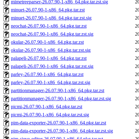
mimetreeparser-26.07.90-1-x86_64.pkg.tar.zst.sig
2
minuet-26.07.90-1-x86_64.pkg.tar.zst
2
minuet-26.07.90-1-x86_64.pkg.tar.zst.sig
2
neochat-26.07.90-1-x86_64.pkg.tar.zst
2
neochat-26.07.90-1-x86_64.pkg.tar.zst.sig
2
okular-26.07.90-1-x86_64.pkg.tar.zst
2
okular-26.07.90-1-x86_64.pkg.tar.zst.sig
2
palapeli-26.07.90-1-x86_64.pkg.tar.zst
2
palapeli-26.07.90-1-x86_64.pkg.tar.zst.sig
2
parley-26.07.90-1-x86_64.pkg.tar.zst
2
parley-26.07.90-1-x86_64.pkg.tar.zst.sig
2
partitionmanager-26.07.90-1-x86_64.pkg.tar.zst
2
partitionmanager-26.07.90-1-x86_64.pkg.tar.zst.sig
2
picmi-26.07.90-1-x86_64.pkg.tar.zst
2
picmi-26.07.90-1-x86_64.pkg.tar.zst.sig
2
pim-data-exporter-26.07.90-1-x86_64.pkg.tar.zst
2
pim-data-exporter-26.07.90-1-x86_64.pkg.tar.zst.sig
2
pim-sieve-editor-26.07.90-1-x86_64.pkg.tar.zst
2